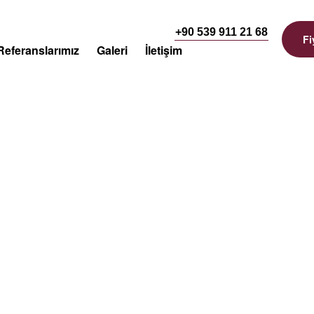
+90 539 911 21 68
Fi
Referanslarımız
Galeri
İletişim
Insights